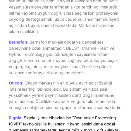
sunan bu markalar, hem ileri yaş kullanıcıları hem de aktif
yaşam süren bireyler tarafından sıkça tercih edilmektedir.
İşitme kaybına uygun doğru cihaz seçimi için profesyonel
odyolog desteği almak, uzun vadeli kullanım memnuniyeti
açısından büyük önem taşımaktadır. Markalarımızın öne
çıkan özellikleri;
Bernafon:
Bernafon markası doğal ve dengeli ses
deneyimine odaklanmaktadır. DECS™, ChannelFree™ ve
Hybrid Technology gibi teknolojileri sayesinde ortam
değişikliklerine otomatik uyum sağlayarak daha yumuşak
ve gerçekçi bir işitme deneyimi sunar. Özellikle günlük
kullanım konforuyla dikkat çekmektedir.
Oticon:
Oticon markasının en büyük ayırt edici özelliği
“BrainHearing” teknolojisidir. Bu sistem yalnızca sesi
yükseltmek yerine beynin sesleri daha doğal işlemesine
yardımcı olur. Özellikle kalabalık ve gürültülü ortamlarda
konuşma netliği konusunda güçlü performans sunmaktadır.
Signia:
Signia işitme cihazları ise “Own Voice Processing
(OVP)” teknolojisi ile kullanıcının kendi sesini daha doğal
duymasını sağlamaktadır. Ayrıca müzik modu, çift kulakta