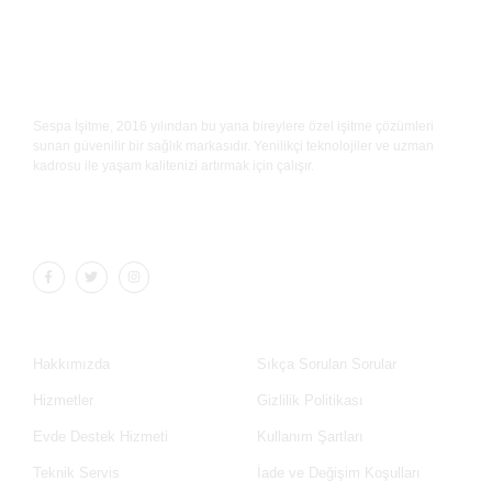
Sespa İşitme, 2016 yılından bu yana bireylere özel işitme çözümleri
sunan güvenilir bir sağlık markasıdır. Yenilikçi teknolojiler ve uzman
kadrosu ile yaşam kalitenizi artırmak için çalışır.
Kurumsal
Bilgilendirme
Hakkımızda
Sıkça Sorulan Sorular
Hizmetler
Gizlilik Politikası
Evde Destek Hizmeti
Kullanım Şartları
Teknik Servis
İade ve Değişim Koşulları